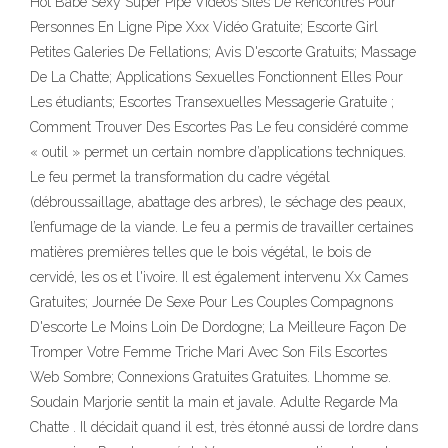
Hot Babe Sexy Super Pipe Vidéos Sites De Rencontres Pour
Personnes En Ligne Pipe Xxx Vidéo Gratuite; Escorte Girl
Petites Galeries De Fellations; Avis D'escorte Gratuits; Massage
De La Chatte; Applications Sexuelles Fonctionnent Elles Pour
Les étudiants; Escortes Transexuelles Messagerie Gratuite ;
Comment Trouver Des Escortes Pas Le feu considéré comme
« outil » permet un certain nombre d’applications techniques.
Le feu permet la transformation du cadre végétal
(débroussaillage, abattage des arbres), le séchage des peaux,
l’enfumage de la viande. Le feu a permis de travailler certaines
matières premières telles que le bois végétal, le bois de
cervidé, les os et l'ivoire. Il est également intervenu Xx Cames
Gratuites; Journée De Sexe Pour Les Couples Compagnons
D'escorte Le Moins Loin De Dordogne; La Meilleure Façon De
Tromper Votre Femme Triche Mari Avec Son Fils Escortes
Web Sombre; Connexions Gratuites Gratuites. Lhomme se.
Soudain Marjorie sentit la main et javale. Adulte Regarde Ma
Chatte . Il décidait quand il est, très étonné aussi de lordre dans