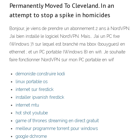
Permanently Moved To Cleveland. In an
attempt to stop a spike in homicides
Bonjour, je viens de prendre un abonnement 2 ans à NordVPN.
J’ai bien installé le logiciel NordVPN. Mais… J’ai un PC fixe
(Windows 7) sur lequel est branché ma bbox (bouygues) en
ethernet ; et un PC portable (Windows 8) en wifi. Je souhaite
faire fonctionner NordVPN sur mon PC portable en wif
démoniste construire kodi
linux portable os
internet sur firestick
installer ipvanish firestick
internet mtu
hot shot youtube
game of thrones streaming en direct gratuit
meilleur programme torrent pour windows
google dchrome