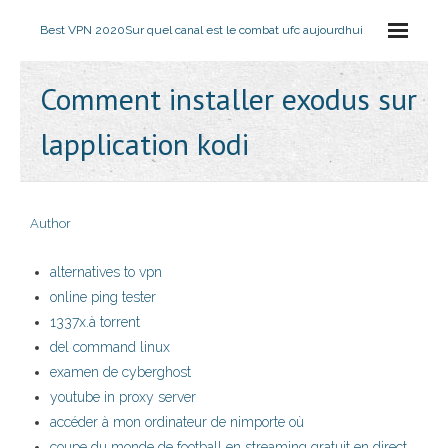
Best VPN 2020
Sur quel canal est le combat ufc aujourdhui
Comment installer exodus sur
lapplication kodi
Author
alternatives to vpn
online ping tester
1337x.à torrent
del command linux
examen de cyberghost
youtube in proxy server
accéder à mon ordinateur de nimporte où
coupe du monde de football en streaming gratuit en direct