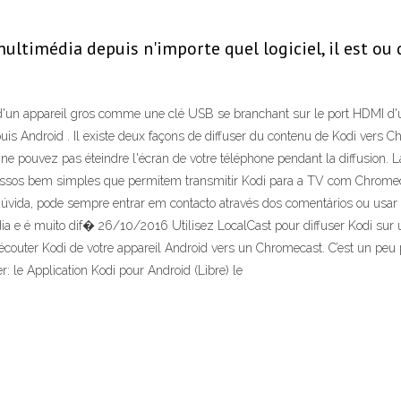
ltimédia depuis n'importe quel logiciel, il est ou 
 d'un appareil gros comme une clé USB se branchant sur le port HDMI d'u
s Android . Il existe deux façons de diffuser du contenu de Kodi vers Ch
ous ne pouvez pas éteindre l'écran de votre téléphone pendant la diffusio
ns passos bem simples que permitem transmitir Kodi para a TV com Chromeca
dúvida, pode sempre entrar em contacto através dos comentários ou usa
dia e é muito dif� 26/10/2016 Utilisez LocalCast pour diffuser Kodi sur
’écouter Kodi de votre appareil Android vers un Chromecast. C’est un peu 
er: le Application Kodi pour Android (Libre) le