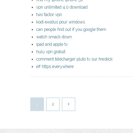
vpn unlimited 4.0 download
two factor vpn
kodi exodus pour windows
can people find out if you google them
watch smack down
ipad and apple tv
hulu vpn gratuit
comment télécharger pluto tv sur firestick
eff https everywhere
1
2