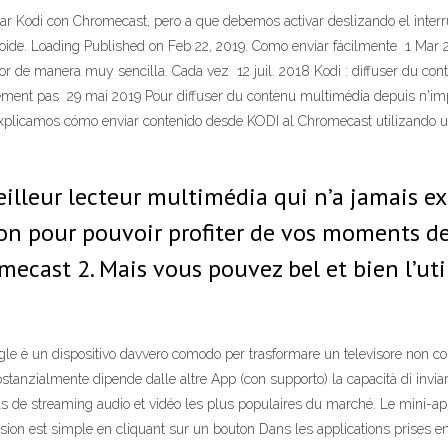
r Kodi con Chromecast, pero a que debemos activar deslizando el interru
e. Loading Published on Feb 22, 2019. Como enviar fácilmente 1 Mar 
isor de manera muy sencilla. Cada vez 12 juil. 2018 Kodi : diffuser du 
rement pas 29 mai 2019 Pour diffuser du contenu multimédia depuis n'import
xplicamos cómo enviar contenido desde KODI al Chromecast utilizando u
eilleur lecteur multimédia qui n’a jamais ex
on pour pouvoir profiter de vos moments de 
mecast 2. Mais vous pouvez bel et bien l’uti
 è un dispositivo davvero comodo per trasformare un televisore non conn
di sostanzialmente dipende dalle altre App (con supporto) la capacità di inv
ls de streaming audio et vidéo les plus populaires du marché. Le mini-ap
ion est simple en cliquant sur un bouton Dans les applications prises e