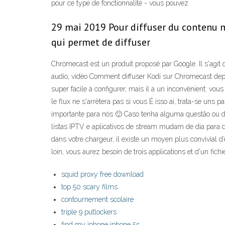
pour ce type de fonctionnalité - vous pouvez
29 mai 2019 Pour diffuser du contenu mu
qui permet de diffuser
Chromecast est un produit proposé par Google. Il s'agit
audio, vidéo Comment diffuser Kodi sur Chromecast depui
super facile à configurer, mais il a un inconvénient: v
le flux ne s'arrêtera pas si vous É isso aí, trata-se u
importante para nós 🙂 Caso tenha alguma questão ou 
listas IPTV e aplicativos de stream mudam de dia para 
dans votre chargeur, il existe un moyen plus convivial d
loin, vous aurez besoin de trois applications et d'un fichi
squid proxy free download
top 50 scary films
contournement scolaire
triple 9 putlockers
find my iphone iphone 5s