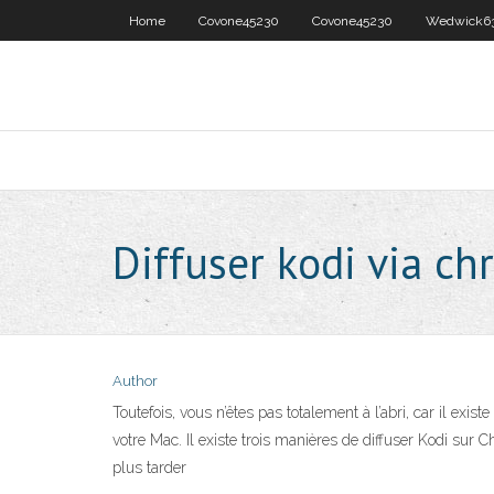
Home
Covone45230
Covone45230
Wedwick6
Diffuser kodi via c
Author
Toutefois, vous n’êtes pas totalement à l’abri, car il ex
votre Mac. Il existe trois manières de diffuser Kodi sur
plus tarder