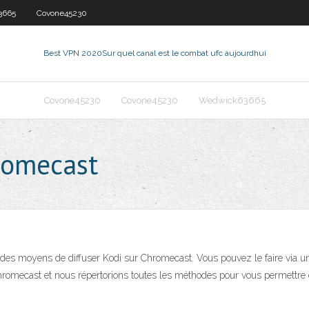
3665
Covone45230
Best VPN 2020
Sur quel canal est le combat ufc aujourdhui
Covone45230
Covone45230
Wedwick63665
hromecast
iste des moyens de diffuser Kodi sur Chromecast. Vous pouvez le faire via 
 Chromecast et nous répertorions toutes les méthodes pour vous permettre d