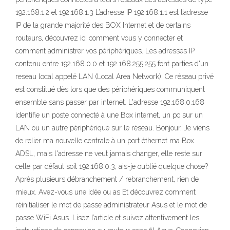
192.168.1.2 et 192.168.1.3 L’adresse IP 192.168.1.1 est l’adresse
IP de la grande majorité des BOX Internet et de certains
routeurs, découvrez ici comment vous y connecter et
comment administrer vos périphériques. Les adresses IP
contenu entre 192.168.0.0 et 192.168.255.255 font parties d'un
reseau local appelé LAN (Local Area Network). Ce réseau privé
est constitué dès lors que des périphériques communiquent
ensemble sans passer par internet. L'adresse 192.168.0.168
identifie un poste connecté à une Box internet, un pc sur un
LAN ou un autre périphérique sur le réseau. Bonjour, Je viens
de relier ma nouvelle centrale à un port éthernet ma Box
ADSL, mais l'adresse ne veut jamais changer, elle reste sur
celle par défaut soit 192.168.0.3, ais-je oublié quelque chose?
Après plusieurs débranchement / rebranchement, rien de
mieux. Avez-vous une idée ou as Et découvrez comment
réinitialiser le mot de passe administrateur Asus et le mot de
passe WiFi Asus. Lisez l’article et suivez attentivement les