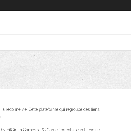
 lui a redonné vie. Cette plateforme qui regroupe des liens
n.
ed by FitGirl in Games > PC Game Torrents search engine.