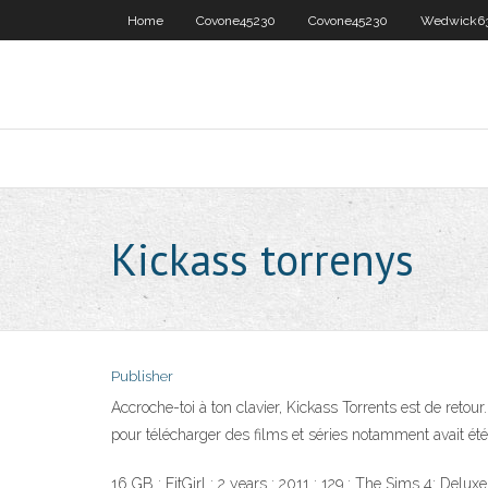
Home
Covone45230
Covone45230
Wedwick6
Kickass torrenys
Publisher
Accroche-toi à ton clavier, Kickass Torrents est de retour.
pour télécharger des films et séries notamment avait été 
16 GB : FitGirl : 2 years : 2011 : 129 : The Sims 4: Del