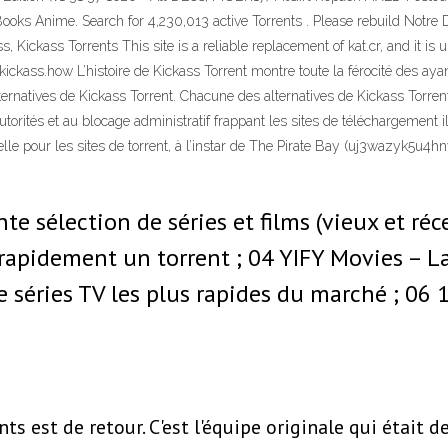
 Anime. Search for 4,230,013 active Torrents . Please rebuild Notre Dam
Kickass Torrents This site is a reliable replacement of kat.cr, and it is
kickass.how L’histoire de Kickass Torrent montre toute la férocité des aya
rnatives de Kickass Torrent. Chacune des alternatives de Kickass Torrent
autorités et au blocage administratif frappant les sites de téléchargement 
le pour les sites de torrent, à l’instar de The Pirate Bay (uj3wazyk5u4hnv
te sélection de séries et films (vieux et ré
rapidement un torrent ; 04 YIFY Movies – La
séries TV les plus rapides du marché ; 06 1
nts est de retour. C'est l'équipe originale qui était d