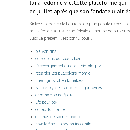
lui a redonné vie. Cette plateforme qui
en juillet après que son fondateur ait é
Kickass Torrents était autrefois le plus populaire des site
ministère de la Justice américain et inculpé de plusieurs
Jusqu’à présent, il est connu pour …
pia vpn dns
corrections de sportsdevil
téléchargement du client simple iptv
regarder les putlockers momie
mean girls rotten tomatoes
kaspersky password manager review
chrome app netflix us
ufc pour ps4
conect to internet
chaînes de sport mobdro
how to find history on incognito