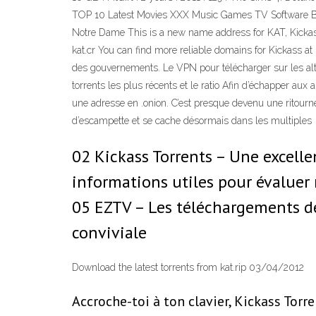
TOP 10 Latest Movies XXX Music Games TV Software Books
Notre Dame This is a new name address for KAT, Kickass, 
kat.cr You can find more reliable domains for Kickass at 
des gouvernements. Le VPN pour télécharger sur les alte
torrents les plus récents et le ratio Afin d’échapper aux 
une adresse en .onion. C’est presque devenu une ritournel
d’escampette et se cache désormais dans les multiples
02 Kickass Torrents – Une excellen
informations utiles pour évaluer 
05 EZTV – Les téléchargements de 
conviviale
Download the latest torrents from kat.rip 03/04/2012
Accroche-toi à ton clavier, Kickass Torre