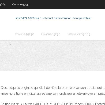
3665
Covone45230
Best VPN 2020
Sur quel canal est le combat ufc aujourdhui
Covone45230
Covone45230
Wedwick63665
 C'est l'équipe originale qui était derrière la première version du site qui
mise hors ligne en juillet après que son fondateur ait été envoyé en priso
uxe Edition (v1 31 37 1020 + All DLCs, MULTi17) FitGirl Repack FIXED Post