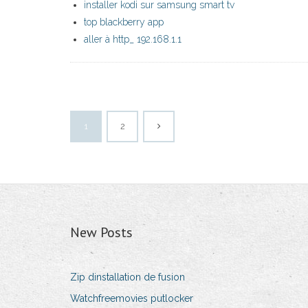
installer kodi sur samsung smart tv
top blackberry app
aller à http_ 192.168.1.1
1
2
New Posts
Zip dinstallation de fusion
Watchfreemovies putlocker