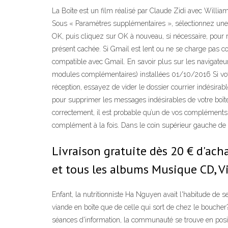
La Boîte est un film réalisé par Claude Zidi avec Willia
Sous « Paramètres supplémentaires », sélectionnez une t
OK, puis cliquez sur OK à nouveau, si nécessaire, pour r
présent cachée. Si Gmail est lent ou ne se charge pas co
compatible avec Gmail. En savoir plus sur les navigateurs
modules complémentaires) installées 01/10/2016 Si votre
réception, essayez de vider le dossier courrier indésira
pour supprimer les messages indésirables de votre boîte
correctement, il est probable qu’un de vos compléments soi
complément à la fois. Dans le coin supérieur gauche de 
Livraison gratuite dès 20 € d'acha
et tous les albums Musique CD, V
Enfant, la nutritionniste Ha Nguyen avait l'habitude de
viande en boîte que de celle qui sort de chez le bouche
séances d'information, la communauté se trouve en positio