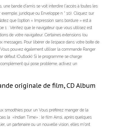
 une bande d'amis se voit interdire l'accès à toutes les
 exemple, juridique ou Enveloppe n ° 10). Cliquez sur
Notez que l’option « Impression sans bordure » est à
 1 : Vérifiez que le navigateur que vous utilisez est
tions de votre navigateur. Certaines extensions (ou
x messages. Pour libérer de l’espace dans votre boîte de
ide.. Vous pouvez également utiliser la commande Ranger
par défaut (Outlook) Si le programme se charge
er le complément qui pose problème, activez un
 Bande originale de film, CD Album
cieux smoothies pour un Vous préférez manger de la
pas la «Indian Time» : le film Ainsi, après quelques
er, un partenaire ou un nouvelle vision, elles m'ont