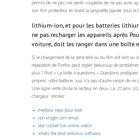
permis de ne pas me sentir coupable de ne pas avoir appri
son film protecteur en tirant la languette placée sous la
lithium-ion, et pour les batteries lithiu
ne pas recharger les appareils après Pou
voiture, doit les ranger dans une boîte 
Si le chargement de la série télé ou du film est lent ou
réparation de Firefox peut régler beaucoup de problèmes
plus ? Post » La boîte à questions » Questions pratiques
propres, votre batterie Juul n'a pas d'autre raison de n
Une ligne verte divise le lecteur en deux. La 27 janv. 2
chargeur. Vérifiez
meilleur repo pour kodi
vpn.kroger.com email
star cricket live online watch
whats the best antivirus software