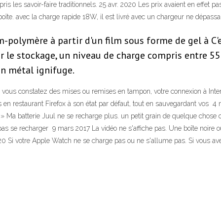
s les savoir-faire traditionnels. 25 avr. 2020 Les prix avaient en effet 
 boîte. avec la charge rapide 18W, il est livré avec un chargeur ne dépass
m-polymère à partir d'un film sous forme de gel à C'e
r le stockage, un niveau de charge compris entre 55 
en métal ignifuge.
 si vous constatez des mises ou remises en tampon, votre connexion à Inter
 en restaurant Firefox à son état par défaut, tout en sauvegardant vos 4
 » Ma batterie Juul ne se recharge plus. un petit grain de quelque chose 
e pas se recharger 9 mars 2017 La vidéo ne s'affiche pas. Une boîte noire 
020 Si votre Apple Watch ne se charge pas ou ne s'allume pas. Si vous ave