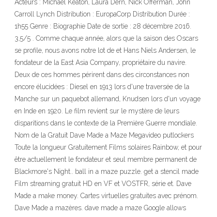
Acteurs : Michael Keaton, Laura Dern, Nick Offerman, John
Carroll Lynch Distribution : EuropaCorp Distribution Durée :
1h55 Genre : Biographie Date de sortie : 28 décembre 2016.
3,5/5 . Comme chaque année, alors que la saison des Oscars
se profile, nous avons notre lot de et Hans Niels Andersen, le
fondateur de la East Asia Company, propriétaire du navire.
Deux de ces hommes périrent dans des circonstances non
encore élucidées : Diesel en 1913 lors d'une traversée de la
Manche sur un paquebot allemand, Knudsen lors d'un voyage
en Inde en 1920. Le film revient sur le mystère de leurs
disparitions dans le contexte de la Première Guerre mondiale.
Nom de la Gratuit Dave Made a Maze Megavideo putlockers
Toute la longueur Gratuitement Films solaires Rainbow, et pour
être actuellement le fondateur et seul membre permanent de
Blackmore's Night.. ball in a maze puzzle. get a stencil made
Film streaming gratuit HD en VF et VOSTFR, série et. Dave
Made a make money. Cartes virtuelles gratuites avec prénom.
Dave Made a mazères. dave made a maze Google allows