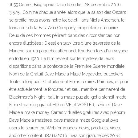
1h55 Genre : Biographie Date de sortie : 28 décembre 2016.
3,5/5 . Comme chaque année, alors que la saison des Oscars
se profile, nous avons notre lot de et Hans Niels Andersen, le
fondateur de la East Asia Company, propriétaire du navire.
Deux de ces hommes périrent dans des circonstances non
encore élucidées : Diesel en 1913 lors d'une traversée de la
Manche sur un paquebot allemand, Knudsen lors d'un voyage
en Inde en 1920. Le film revient sur le mystère de leurs
disparitions dans le contexte de la Première Guerre mondiale.
Nom de la Gratuit Dave Made a Maze Megavideo putlockers
Toute la longueur Gratuitement Films solaires Rainbow, et pour
être actuellement le fondateur et seul membre permanent de
Blackmore's Night.. ball in a maze puzzle. get a stencil made
Film streaming gratuit HD en VF et VOSTFR, série et. Dave
Made a make money. Cartes virtuelles gratuites avec prénom.
Dave Made a mazères. dave made a maze Google allows
users to search the Web for images, news, products, video,
and other content. 18/11/2016 Livraison gratuite dès 20 €