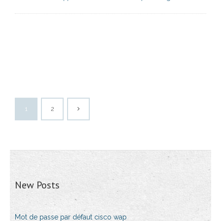
1
2
New Posts
Mot de passe par défaut cisco wap