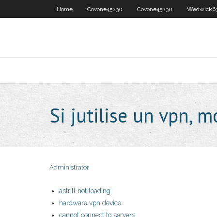
Home
Covone45230
Covone45230
Wedwick6
Si jutilise un vpn, m
Administrator
astrill not loading
hardware vpn device
cannot connect to servers