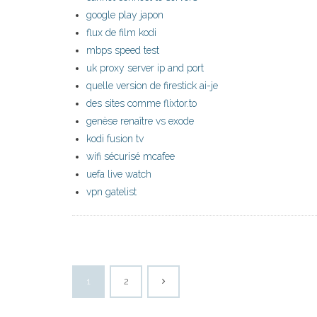
google play japon
flux de film kodi
mbps speed test
uk proxy server ip and port
quelle version de firestick ai-je
des sites comme flixtor.to
genèse renaître vs exode
kodi fusion tv
wifi sécurisé mcafee
uefa live watch
vpn gatelist
1
2