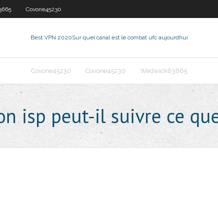
3665
Covone45230
Best VPN 2020
Sur quel canal est le combat ufc aujourdhui
Covone45230
Covone45230
Wedwick63665
on isp peut-il suivre ce qu