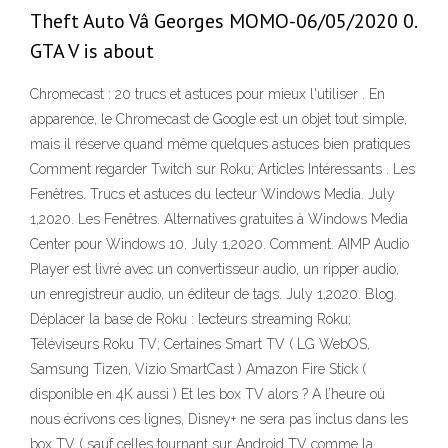
Theft Auto Vâ Georges MOMO-06/05/2020 0.
GTA V is about
Chromecast : 20 trucs et astuces pour mieux l'utiliser . En
apparence, le Chromecast de Google est un objet tout simple,
mais il réserve quand même quelques astuces bien pratiques
Comment regarder Twitch sur Roku; Articles Intéressants . Les
Fenêtres. Trucs et astuces du lecteur Windows Media. July
1,2020. Les Fenêtres. Alternatives gratuites à Windows Media
Center pour Windows 10. July 1,2020. Comment. AIMP Audio
Player est livré avec un convertisseur audio, un ripper audio,
un enregistreur audio, un éditeur de tags. July 1,2020. Blog.
Déplacer la base de Roku : lecteurs streaming Roku;
Téléviseurs Roku TV; Certaines Smart TV ( LG WebOS,
Samsung Tizen, Vizio SmartCast ) Amazon Fire Stick (
disponible en 4K aussi ) Et les box TV alors ? A l’heure où
nous écrivons ces lignes, Disney+ ne sera pas inclus dans les
box TV ( sauf celles tournant sur Android TV comme la