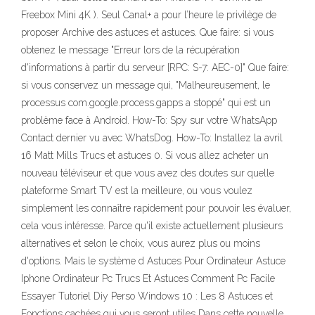
Freebox Mini 4K ). Seul Canal+ a pour l’heure le privilège de
proposer Archive des astuces et astuces. Que faire: si vous
obtenez le message "Erreur lors de la récupération
d'informations à partir du serveur [RPC: S-7: AEC-0]" Que faire:
si vous conservez un message qui, "Malheureusement, le
processus com.google.process.gapps a stoppé" qui est un
problème face à Android. How-To: Spy sur votre WhatsApp
Contact dernier vu avec WhatsDog. How-To: Installez la avril
16 Matt Mills Trucs et astuces 0. Si vous allez acheter un
nouveau téléviseur et que vous avez des doutes sur quelle
plateforme Smart TV est la meilleure, ou vous voulez
simplement les connaître rapidement pour pouvoir les évaluer,
cela vous intéresse. Parce qu'il existe actuellement plusieurs
alternatives et selon le choix, vous aurez plus ou moins
d'options. Mais le système d Astuces Pour Ordinateur Astuce
Iphone Ordinateur Pc Trucs Et Astuces Comment Pc Facile
Essayer Tutoriel Diy Perso Windows 10 : Les 8 Astuces et
Fonctions cachées qui vous seront utiles Dans cette nouvelle