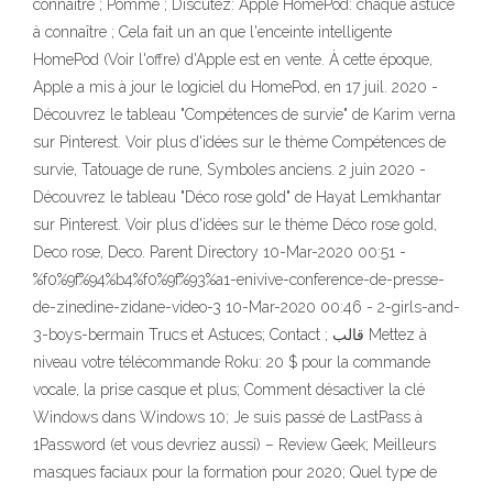
connaître ; Pomme ; Discutez: Apple HomePod: chaque astuce
à connaître ; Cela fait un an que l'enceinte intelligente
HomePod (Voir l'offre) d'Apple est en vente. À cette époque,
Apple a mis à jour le logiciel du HomePod, en 17 juil. 2020 -
Découvrez le tableau "Compétences de survie" de Karim verna
sur Pinterest. Voir plus d'idées sur le thème Compétences de
survie, Tatouage de rune, Symboles anciens. 2 juin 2020 -
Découvrez le tableau "Déco rose gold" de Hayat Lemkhantar
sur Pinterest. Voir plus d'idées sur le thème Déco rose gold,
Deco rose, Deco. Parent Directory 10-Mar-2020 00:51 -
%f0%9f%94%b4%f0%9f%93%a1-enivive-conference-de-presse-
de-zinedine-zidane-video-3 10-Mar-2020 00:46 - 2-girls-and-
3-boys-bermain Trucs et Astuces; Contact ; قالب Mettez à
niveau votre télécommande Roku: 20 $ pour la commande
vocale, la prise casque et plus; Comment désactiver la clé
Windows dans Windows 10; Je suis passé de LastPass à
1Password (et vous devriez aussi) – Review Geek; Meilleurs
masques faciaux pour la formation pour 2020; Quel type de