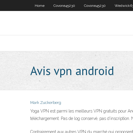
Home
Covone45230
Covone45230
Wedwick6
Avis vpn android
Mark Zuckerberg
Yoga VPN est parmi les meilleurs VPN gratuits pour Andr
téléchargement. Pas de log conservé, pas d’inscription. 
Contrairement aux autres VPN du marché qui proposent une 