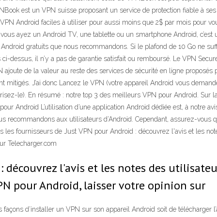
Book est un VPN suisse proposant un service de protection fiable à ses ut
 VPN Android faciles à utiliser pour aussi moins que 2$ par mois pour vous
e vous ayez un Android TV, une tablette ou un smartphone Android, c’e
ndroid gratuits que nous recommandons. Si le plafond de 10 Go ne suf
ci-dessus, il n’y a pas de garantie satisfait ou remboursé. Le VPN Secur
VPN ajoute de la valeur au reste des services de sécurité en ligne proposés
sont mitigés. J’ai donc Lancez le VPN (votre appareil Android vous demand
risez-le). En résumé : notre top 3 des meilleurs VPN pour Android. Sur 
ndroid L’utilisation d’une application Android dédiée est, à notre avis, 
us recommandons aux utilisateurs d’Android. Cependant, assurez-vous qu
us les fournisseurs de Just VPN pour Android : découvrez l'avis et les no
sur Telecharger.com
découvrez l'avis et les notes des utilisate
N pour Android, laisser votre opinion sur
açons d’installer un VPN sur son appareil Android soit de télécharger l’a