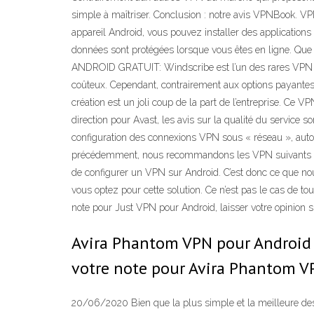
simple à maîtriser. Conclusion : notre avis VPNBook. VPN
appareil Android, vous pouvez installer des applications
données sont protégées lorsque vous êtes en ligne. Qu
ANDROID GRATUIT: Windscribe est l’un des rares VPN A
coûteux. Cependant, contrairement aux options payantes 
création est un joli coup de la part de l’entreprise. Ce 
direction pour Avast, les avis sur la qualité du service 
configuration des connexions VPN sous « réseau », auto
précédemment, nous recommandons les VPN suivants pour A
de configurer un VPN sur Android. C’est donc ce que no
vous optez pour cette solution. Ce n’est pas le cas de to
note pour Just VPN pour Android, laisser votre opinion 
Avira Phantom VPN pour Android : 
votre note pour Avira Phantom VP
20/06/2020 Bien que la plus simple et la meilleure des f