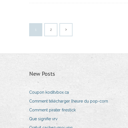
1
2
New Posts
Coupon koditvbox.ca
Comment télécharger lheure du pop-corn
Comment pirater firestick
Que signifie vrv
Gratuit cachez-moi vpn