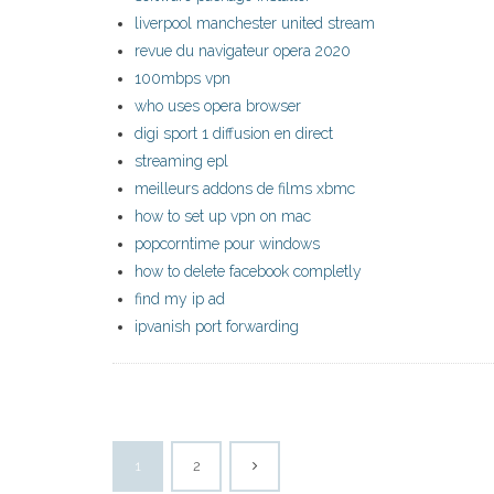
liverpool manchester united stream
revue du navigateur opera 2020
100mbps vpn
who uses opera browser
digi sport 1 diffusion en direct
streaming epl
meilleurs addons de films xbmc
how to set up vpn on mac
popcorntime pour windows
how to delete facebook completly
find my ip ad
ipvanish port forwarding
1
2