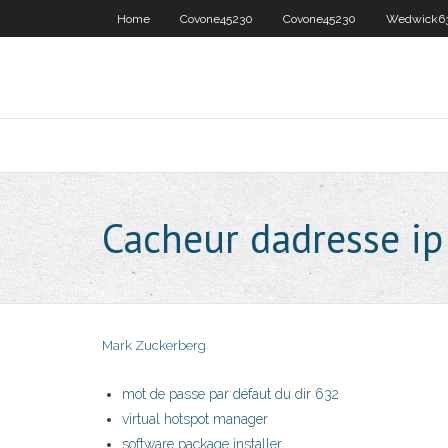
Home
Covone45230
Covone45230
Wedwick6
Cacheur dadresse ip
Mark Zuckerberg
mot de passe par défaut du dir 632
virtual hotspot manager
software package installer