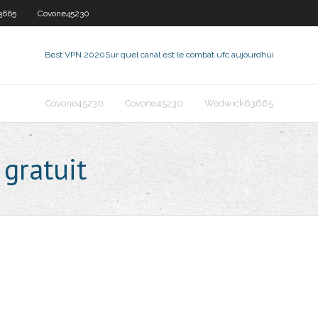
3665
Covone45230
Best VPN 2020
Sur quel canal est le combat ufc aujourdhui
Covone45230
Covone45230
Wedwick63665
 gratuit