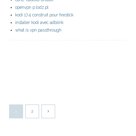
openvpn p.lodz.pl
kodi 17.4 construit pour firestick
installer kodi avec adblink
what is vpn passthrough
1
2