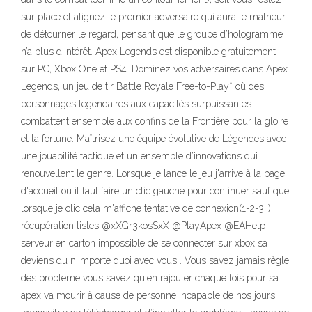
sur place et alignez le premier adversaire qui aura le malheur
de détourner le regard, pensant que le groupe d’hologramme
n’a plus d’intérêt. Apex Legends est disponible gratuitement
sur PC, Xbox One et PS4. Dominez vos adversaires dans Apex
Legends, un jeu de tir Battle Royale Free-to-Play* où des
personnages légendaires aux capacités surpuissantes
combattent ensemble aux confins de la Frontière pour la gloire
et la fortune. Maîtrisez une équipe évolutive de Légendes avec
une jouabilité tactique et un ensemble d’innovations qui
renouvellent le genre. Lorsque je lance le jeu j'arrive à la page
d'accueil ou il faut faire un clic gauche pour continuer sauf que
lorsque je clic cela m'affiche tentative de connexion(1-2-3..)
récupération listes @xXGr3kosSxX @PlayApex @EAHelp
serveur en carton impossible de se connecter sur xbox sa
deviens du n'importe quoi avec vous . Vous savez jamais règle
des probleme vous savez qu'en rajouter chaque fois pour sa
apex va mourir à cause de personne incapable de nos jours .