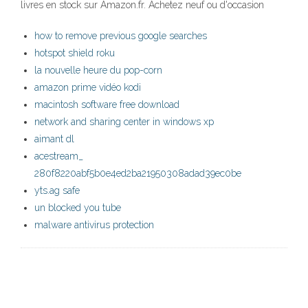
livres en stock sur Amazon.fr. Achetez neuf ou d'occasion
how to remove previous google searches
hotspot shield roku
la nouvelle heure du pop-corn
amazon prime vidéo kodi
macintosh software free download
network and sharing center in windows xp
aimant dl
acestream_
280f8220abf5b0e4ed2ba21950308adad39ec0be
yts.ag safe
un blocked you tube
malware antivirus protection