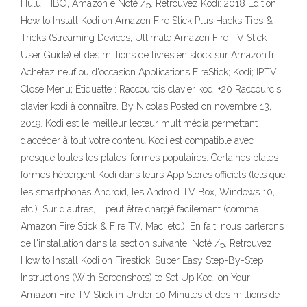
Hulu, HBO, Amazon e Noté /5. Retrouvez Kodi: 2018 Edition
How to Install Kodi on Amazon Fire Stick Plus Hacks Tips &
Tricks (Streaming Devices, Ultimate Amazon Fire TV Stick
User Guide) et des millions de livres en stock sur Amazon.fr.
Achetez neuf ou d'occasion Applications FireStick; Kodi; IPTV;
Close Menu; Étiquette : Raccourcis clavier kodi +20 Raccourcis
clavier kodi à connaître. By Nicolas Posted on novembre 13,
2019. Kodi est le meilleur lecteur multimédia permettant
d’accéder à tout votre contenu Kodi est compatible avec
presque toutes les plates-formes populaires. Certaines plates-
formes hébergent Kodi dans leurs App Stores officiels (tels que
les smartphones Android, les Android TV Box, Windows 10,
etc.). Sur d'autres, il peut être chargé facilement (comme
Amazon Fire Stick & Fire TV, Mac, etc.). En fait, nous parlerons
de l'installation dans la section suivante. Noté /5. Retrouvez
How to Install Kodi on Firestick: Super Easy Step-By-Step
Instructions (With Screenshots) to Set Up Kodi on Your
Amazon Fire TV Stick in Under 10 Minutes et des millions de