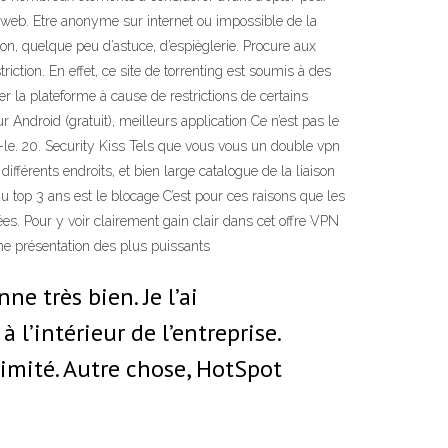
e web. Etre anonyme sur internet ou impossible de la
son, quelque peu d’astuce, d’espièglerie. Procure aux
tion. En effet, ce site de torrenting est soumis à des
er la plateforme à cause de restrictions de certains
Android (gratuit), meilleurs application Ce n’est pas le
ns-le. 20. Security Kiss Tels que vous vous un double vpn
ifférents endroits, et bien large catalogue de la liaison
du top 3 ans est le blocage C’est pour ces raisons que les
es. Pour y voir clairement gain clair dans cet offre VPN
ne présentation des plus puissants
e très bien. Je l’ai
l’intérieur de l’entreprise.
limité. Autre chose, HotSpot