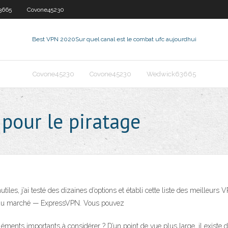
3665
Covone45230
Best VPN 2020
Sur quel canal est le combat ufc aujourdhui
Covone45230
Covone45230
Wedwick63665
 pour le piratage
tiles, j’ai testé des dizaines d’options et établi cette liste des meilleurs V
 du marché — ExpressVPN. Vous pouvez
léments importants à considérer ? D’un point de vue plus large, il existe