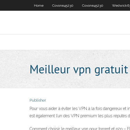
Home
Covone45230
Covone45230
Wedwick6
Meilleur vpn gratuit
Publisher
Pour vous aider à éviter les VPN à la fois dangereux et inu
est également l’un des VPN premium les plus réputés
Comment choisir le meilleur vpn pour torrent et p2p – E