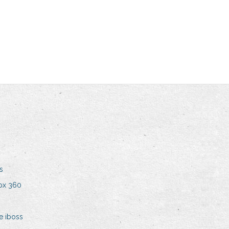
s
ox 360
e iboss