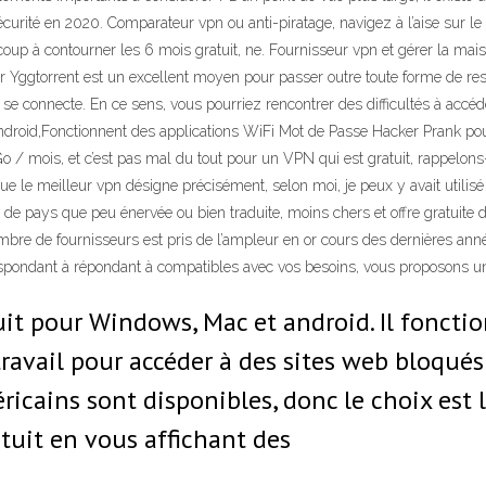
curité en 2020. Comparateur vpn ou anti-piratage, navigez à l’aise sur l
coup à contourner les 6 mois gratuit, ne. Fournisseur vpn et gérer la mai
ggtorrent est un excellent moyen pour passer outre toute forme de restric
i se connecte. En ce sens, vous pourriez rencontrer des difficultés à accéd
Android,Fonctionnent des applications WiFi Mot de Passe Hacker Prank pour 
10 Go / mois, et c’est pas mal du tout pour un VPN qui est gratuit, rappelo
ue le meilleur vpn désigne précisément, selon moi, je peux y avait utilisé d
e de pays que peu énervée ou bien traduite, moins chers et offre gratuite 
bre de fournisseurs est pris de l’ampleur en or cours des dernières anné
espondant à répondant à compatibles avec vos besoins, vous proposons u
uit pour Windows, Mac et android. Il fonctionn
avail pour accéder à des sites web bloqués à 
ricains sont disponibles, donc le choix est 
uit en vous affichant des