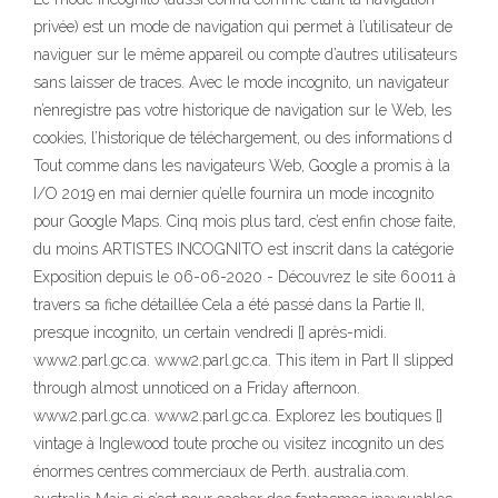
privée) est un mode de navigation qui permet à l’utilisateur de
naviguer sur le même appareil ou compte d’autres utilisateurs
sans laisser de traces. Avec le mode incognito, un navigateur
n’enregistre pas votre historique de navigation sur le Web, les
cookies, l’historique de téléchargement, ou des informations d
Tout comme dans les navigateurs Web, Google a promis à la
I/O 2019 en mai dernier qu’elle fournira un mode incognito
pour Google Maps. Cinq mois plus tard, c’est enfin chose faite,
du moins ARTISTES INCOGNITO est inscrit dans la catégorie
Exposition depuis le 06-06-2020 - Découvrez le site 60011 à
travers sa fiche détaillée Cela a été passé dans la Partie II,
presque incognito, un certain vendredi [] après-midi.
www2.parl.gc.ca. www2.parl.gc.ca. This item in Part II slipped
through almost unnoticed on a Friday afternoon.
www2.parl.gc.ca. www2.parl.gc.ca. Explorez les boutiques []
vintage à Inglewood toute proche ou visitez incognito un des
énormes centres commerciaux de Perth. australia.com.