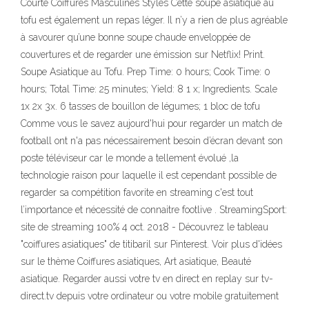
Courte Coiffures Masculines Styles Cette soupe asiatique au
tofu est également un repas léger. Il n’y a rien de plus agréable
à savourer qu’une bonne soupe chaude enveloppée de
couvertures et de regarder une émission sur Netflix! Print.
Soupe Asiatique au Tofu. Prep Time: 0 hours; Cook Time: 0
hours; Total Time: 25 minutes; Yield: 8 1 x; Ingredients. Scale
1x 2x 3x. 6 tasses de bouillon de légumes; 1 bloc de tofu
Comme vous le savez aujourd'hui pour regarder un match de
football ont n'a pas nécessairement besoin d’écran devant son
poste téléviseur car le monde a tellement évolué ,la
technologie raison pour laquelle il est cependant possible de
regarder sa compétition favorite en streaming c'est tout
l’importance et nécessité de connaitre footlive . StreamingSport:
site de streaming 100% 4 oct. 2018 - Découvrez le tableau
"coiffures asiatiques" de titibaril sur Pinterest. Voir plus d'idées
sur le thème Coiffures asiatiques, Art asiatique, Beauté
asiatique. Regarder aussi votre tv en direct en replay sur tv-
direct.tv depuis votre ordinateur ou votre mobile gratuitement