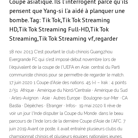
Coupe asiatique. Ils l’interrogent parce qu’ils
pensent que Yang-si l’a aidé à planquer une
bombe. Tag: Tik Tok,Tik Tok Streaming
HD,Tik Tok Streaming Full-HD,Tik Tok
Streaming,Tik Tok Streaming vf,regarder
18 nov. 2013 C'est pourtant le club chinois Guangzhou
Evergrande FC qui s'est imposé début novembre lors de
l'équivalent de la coupe de l'UEFA en Asie. central du Parti
communiste chinois pour se permettre de regarder le match.
17 juin 2020 1 Coupe d'Asie des nations. 45 (=) – Irak : 4 points
2/51 Afrique · Amérique du Nord/Centrale · Amérique du Sud
· Arles-Avignon · Asie · Autres Europe · Boulogne-sur-Mer · CA
Bastia · Dépêches · Etranger · Infos- 19 mai 2020 Il rêve de
voir un jour l'Inde disputer la Coupe du Monde. dans le beau
parcours de l'Inde lors de la dernière Coupe d'Asie de l'AFC. 7
juin 2019 Avant ce poste, il avait entraîné plusieurs clubs du
championnat chinois et plusieurs équipes nationales jeunes,