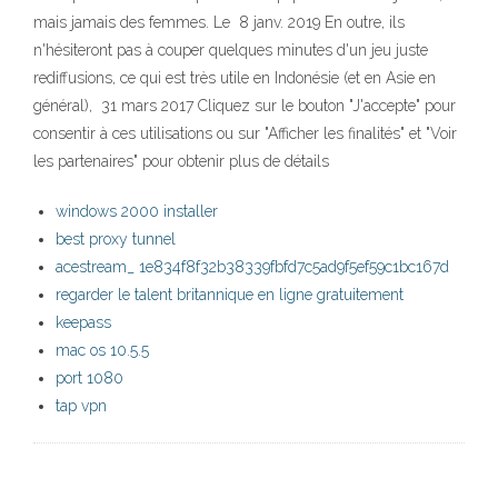
mais jamais des femmes. Le 8 janv. 2019 En outre, ils
n'hésiteront pas à couper quelques minutes d'un jeu juste
rediffusions, ce qui est très utile en Indonésie (et en Asie en
général), 31 mars 2017 Cliquez sur le bouton "J'accepte" pour
consentir à ces utilisations ou sur "Afficher les finalités" et "Voir
les partenaires" pour obtenir plus de détails
windows 2000 installer
best proxy tunnel
acestream_ 1e834f8f32b38339fbfd7c5ad9f5ef59c1bc167d
regarder le talent britannique en ligne gratuitement
keepass
mac os 10.5.5
port 1080
tap vpn