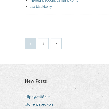
meilleurs addons de films xbmc
usa blackberry
1
2
New Posts
Http 192.168.10.1
Utorrent avec vpn