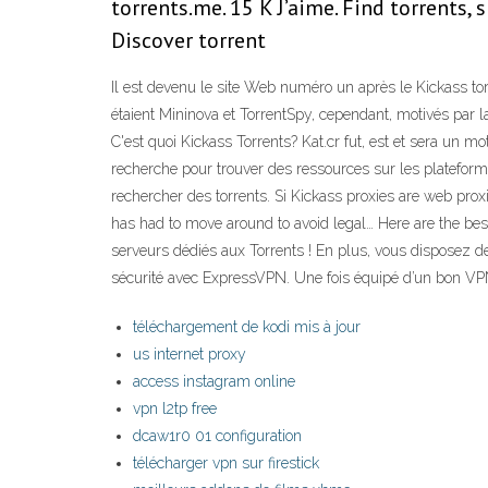
torrents.me. 15 K J’aime. Find torrents,
Discover torrent
Il est devenu le site Web numéro un après le Kickass to
étaient Mininova et TorrentSpy, cependant, motivés par la 
C'est quoi Kickass Torrents? Kat.cr fut, est et sera un 
recherche pour trouver des ressources sur les plateforme
rechercher des torrents. Si Kickass proxies are web proxi
has had to move around to avoid legal… Here are the best
serveurs dédiés aux Torrents ! En plus, vous disposez de 
sécurité avec ExpressVPN. Une fois équipé d’un bon VPN v
téléchargement de kodi mis à jour
us internet proxy
access instagram online
vpn l2tp free
dcaw1r0 01 configuration
télécharger vpn sur firestick