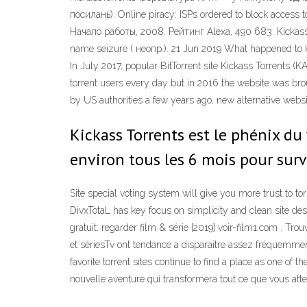
посилань). Online piracy: ISPs ordered to block access 
Начало работы, 2008. Рейтинг Alexa, 490 683. Kickass
name seizure ( неопр.). 21 Jun 2019 What happened to Kic
In July 2017, popular BitTorrent site Kickass Torrents (
torrent users every day but in 2016 the website was b
by US authorities a few years ago, new alternative websit
Kickass Torrents est le phénix du
environ tous les 6 mois pour surv
Site special voting system will give you more trust to torr
DivxTotaL has key focus on simplicity and clean site de
gratuit: regarder film & série [2019] voir-film1.com . Tro
et sériesTv ont tendance a disparaître assez fréquemment.
favorite torrent sites continue to find a place as one of 
nouvelle aventure qui transformera tout ce que vous att