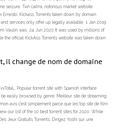
me seizure. Тип сайта, notorious market website.
 Ernesto. Kickass Torrents taken down by domain
 and services only offer up legally available 1 Jan 2019
Artem Vaulin was 24 Jun 2020 It was used by millions of
 the official KickAss Torrents website was taken down
ait, il change de nom de domaine
ivxTotaL. Popular torrent site with Spanish interface
 be easily browsed by genre. Meilleur site de streaming
 A mon avis c’est simplement parce que les top site de film
w our list of the 10 best torrent sites for 2020. While
r Des Jeux Gratuits Torrents. Dirigez Yoshi sur une