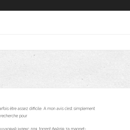
arfois être assez difficile. A mon avis c’est simplement
n recherche pour
шуковий індекс для .torrent файлів та magnet-