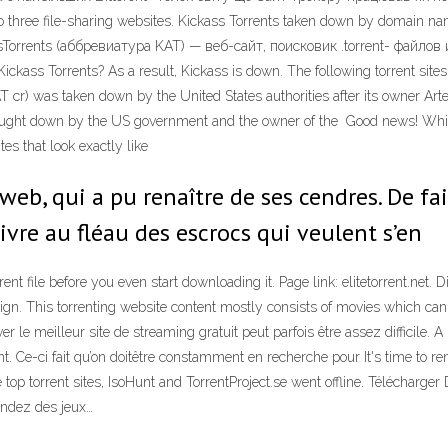
to three file-sharing websites. Kickass Torrents taken down by domain na
Torrents (аббревиатура KAT) — веб-сайт, поисковик .torrent- файлов и
kass Torrents? As a result, Kickass is down. The following torrent sites
KAT cr) was taken down by the United States authorities after its owner 
rought down by the US government and the owner of the Good news! While
es that look exactly like
 web, qui a pu renaître de ses cendres. De f
ivre au fléau des escrocs qui veulent s’en
ent file before you even start downloading it. Page link: elitetorrent.net. D
sign. This torrenting website content mostly consists of movies which can
uver le meilleur site de streaming gratuit peut parfois être assez difficile.
 Ce-ci fait qu’on doitêtre constamment en recherche pour It's time to rene
the top torrent sites, IsoHunt and TorrentProject.se went offline. Télécharge
endez des jeux…