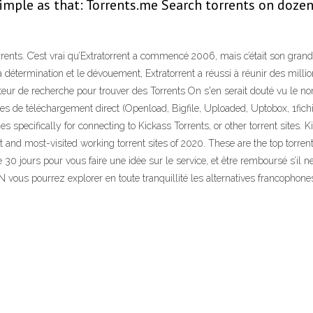
 simple as that: Torrents.me Search torrents on dozens
rrents. C’est vrai qu’Extratorrent a commencé 2006, mais c’était son gran
détermination et le dévouement, Extratorrent a réussi à réunir des millions
moteur de recherche pour trouver des Torrents On s'en serait douté vu le 
s de téléchargement direct (Openload, Bigfile, Uploaded, Uptobox, 1fichi
es specifically for connecting to Kickass Torrents, or other torrent sites
 and most-visited working torrent sites of 2020. These are the top torren
30 jours pour vous faire une idée sur le service, et être remboursé s’il n
ous pourrez explorer en toute tranquillité les alternatives francophones 