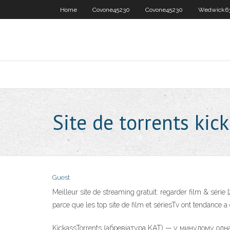
Home
Covone45230
Covone45230
Wedwick6
Site de torrents ki
Guest
Meilleur site de streaming gratuit: regarder film & série 
parce que les top site de film et sériesTv ont tendance 
KickassTorrents (абревіатура KAT) — у минулому одна