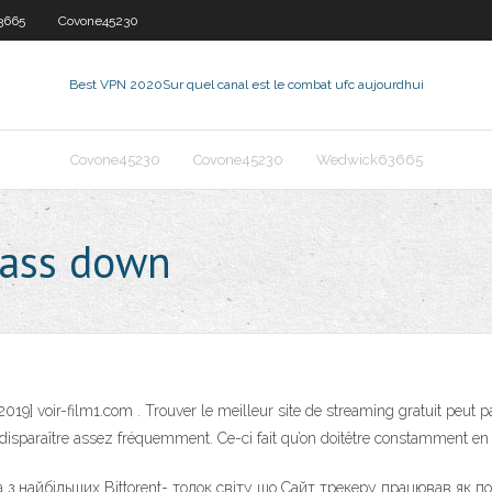
3665
Covone45230
Best VPN 2020
Sur quel canal est le combat ufc aujourdhui
Covone45230
Covone45230
Wedwick63665
ckass down
[2019] voir-film1.com . Trouver le meilleur site de streaming gratuit peut p
a disparaître assez fréquemment. Ce-ci fait qu’on doitêtre constamment e
 з найбільших Bittorent- толок світу що Сайт трекеру працював як по