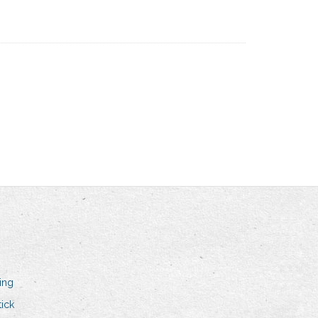
ing
ick