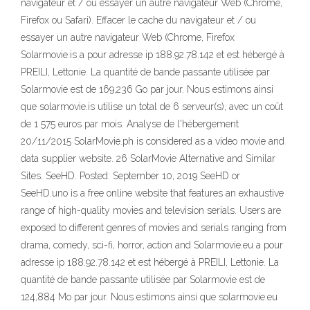
navigateur et / ou essayer un autre navigateur Web (Chrome,
Firefox ou Safari). Effacer le cache du navigateur et / ou
essayer un autre navigateur Web (Chrome, Firefox
Solarmovie.is a pour adresse ip 188.92.78.142 et est hébergé à
PREILI, Lettonie. La quantité de bande passante utilisée par
Solarmovie est de 169,236 Go par jour. Nous estimons ainsi
que solarmovie.is utilise un total de 6 serveur(s), avec un coût
de 1 575 euros par mois. Analyse de l'hébergement
20/11/2015 SolarMovie.ph is considered as a video movie and
data supplier website. 26 SolarMovie Alternative and Similar
Sites. SeeHD. Posted: September 10, 2019 SeeHD or
SeeHD.uno is a free online website that features an exhaustive
range of high-quality movies and television serials. Users are
exposed to different genres of movies and serials ranging from
drama, comedy, sci-fi, horror, action and Solarmovie.eu a pour
adresse ip 188.92.78.142 et est hébergé à PREILI, Lettonie. La
quantité de bande passante utilisée par Solarmovie est de
124,884 Mo par jour. Nous estimons ainsi que solarmovie.eu