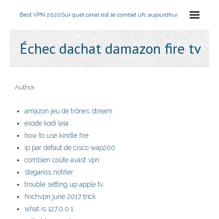
Best VPN 2020
Sur quel canal est le combat ufc aujourdhui
Échec dachat damazon fire tv
Author
amazon jeu de trônes stream
exode kodi leia
how to use kindle fire
ip par défaut de cisco wap200
combien coûte avast vpn
steganos notifier
trouble setting up apple tv
finchvpn june 2017 trick
what is 127.0.0.1